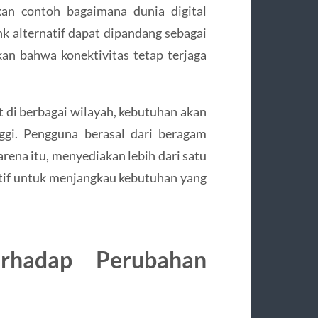
an contoh bagaimana dunia digital
k alternatif dapat dipandang sebagai
kan bahwa konektivitas tetap terjaga
 di berbagai wilayah, kebutuhan akan
nggi. Pengguna berasal dari beragam
arena itu, menyediakan lebih dari satu
ktif untuk menjangkau kebutuhan yang
rhadap Perubahan