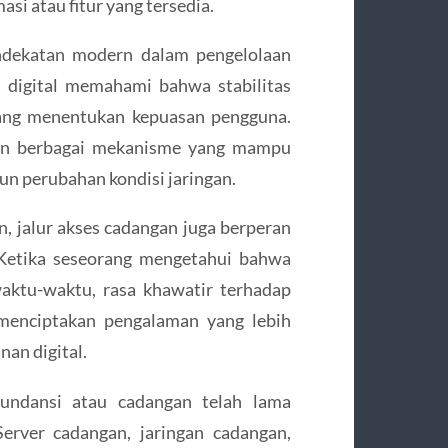
i atau fitur yang tersedia.
endekatan modern dalam pengelolaan
m digital memahami bahwa stabilitas
yang menentukan kepuasan pengguna.
kan berbagai mekanisme yang mampu
n perubahan kondisi jaringan.
n, jalur akses cadangan juga berperan
Ketika seseorang mengetahui bahwa
waktu-waktu, rasa khawatir terhadap
 menciptakan pengalaman yang lebih
an digital.
dundansi atau cadangan telah lama
Server cadangan, jaringan cadangan,