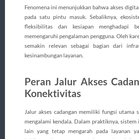
Fenomena ini menunjukkan bahwa akses digital
pada satu pintu masuk. Sebaliknya, ekosis
fleksibilitas dan kesiapan menghadapi 
memengaruhi pengalaman pengguna. Oleh karena
semakin relevan sebagai bagian dari infr
kesinambungan layanan.
Peran Jalur Akses Cada
Konektivitas
Jalur akses cadangan memiliki fungsi utama s
mengalami kendala. Dalam praktiknya, sistem 
lain yang tetap mengarah pada layanan y