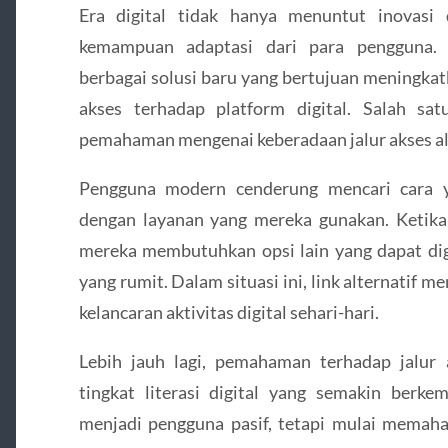
Era digital tidak hanya menuntut inovasi 
kemampuan adaptasi dari para pengguna. 
berbagai solusi baru yang bertujuan meningka
akses terhadap platform digital. Salah sa
pemahaman mengenai keberadaan jalur akses alt
Pengguna modern cenderung mencari cara y
dengan layanan yang mereka gunakan. Ketika 
mereka membutuhkan opsi lain yang dapat d
yang rumit. Dalam situasi ini, link alternatif
kelancaran aktivitas digital sehari-hari.
Lebih jauh lagi, pemahaman terhadap jalur
tingkat literasi digital yang semakin berke
menjadi pengguna pasif, tetapi mulai memaha