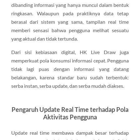
dibanding informasi yang hanya muncul dalam bentuk
ringkasan. Walaupun pada praktiknya data tetap
berasal dari sistem yang sama, tampilan real time
memberi sensasi bahwa pengguna melihat sesuatu
yang aktual dan tidak tertunda.
Dari sisi kebiasaan digital, HK Live Draw juga
memperkuat pola konsumsi informasi cepat. Pengguna
tidak lagi puas dengan informasi yang datang
belakangan, karena standar baru sudah terbentuk:
serba instan, serba update, dan serba mudah diakses.
Pengaruh Update Real Time terhadap Pola
Aktivitas Pengguna
Update real time membawa dampak besar terhadap