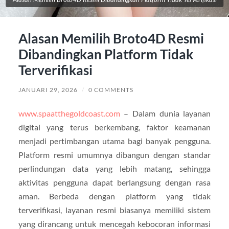
Alasan Memilih Broto4D Resmi
Dibandingkan Platform Tidak
Terverifikasi
JANUARI 29, 2026
/
0 COMMENTS
www.spaatthegoldcoast.com
– Dalam dunia layanan
digital yang terus berkembang, faktor keamanan
menjadi pertimbangan utama bagi banyak pengguna.
Platform resmi umumnya dibangun dengan standar
perlindungan data yang lebih matang, sehingga
aktivitas pengguna dapat berlangsung dengan rasa
aman. Berbeda dengan platform yang tidak
terverifikasi, layanan resmi biasanya memiliki sistem
yang dirancang untuk mencegah kebocoran informasi