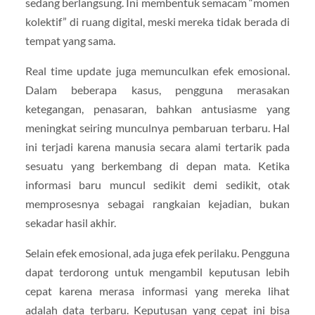
sedang berlangsung. Ini membentuk semacam “momen
kolektif” di ruang digital, meski mereka tidak berada di
tempat yang sama.
Real time update juga memunculkan efek emosional.
Dalam beberapa kasus, pengguna merasakan
ketegangan, penasaran, bahkan antusiasme yang
meningkat seiring munculnya pembaruan terbaru. Hal
ini terjadi karena manusia secara alami tertarik pada
sesuatu yang berkembang di depan mata. Ketika
informasi baru muncul sedikit demi sedikit, otak
memprosesnya sebagai rangkaian kejadian, bukan
sekadar hasil akhir.
Selain efek emosional, ada juga efek perilaku. Pengguna
dapat terdorong untuk mengambil keputusan lebih
cepat karena merasa informasi yang mereka lihat
adalah data terbaru. Keputusan yang cepat ini bisa