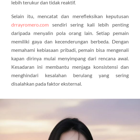
lebih terukur dan tidak reaktif.
Selain itu, mencatat dan merefleksikan keputusan
drrayromero.com
sendiri sering kali lebih penting
daripada menyalin pola orang lain. Setiap pemain
memiliki gaya dan kecenderungan berbeda. Dengan
memahami kebiasaan pribadi, pemain bisa mengenali
kapan dirinya mulai menyimpang dari rencana awal.
Kesadaran ini membantu menjaga konsistensi dan
menghindari kesalahan berulang yang sering
disalahkan pada faktor eksternal.