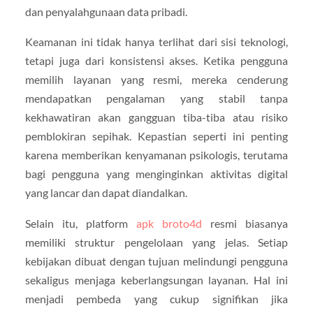
dan penyalahgunaan data pribadi.
Keamanan ini tidak hanya terlihat dari sisi teknologi,
tetapi juga dari konsistensi akses. Ketika pengguna
memilih layanan yang resmi, mereka cenderung
mendapatkan pengalaman yang stabil tanpa
kekhawatiran akan gangguan tiba-tiba atau risiko
pemblokiran sepihak. Kepastian seperti ini penting
karena memberikan kenyamanan psikologis, terutama
bagi pengguna yang menginginkan aktivitas digital
yang lancar dan dapat diandalkan.
Selain itu, platform
apk broto4d
resmi biasanya
memiliki struktur pengelolaan yang jelas. Setiap
kebijakan dibuat dengan tujuan melindungi pengguna
sekaligus menjaga keberlangsungan layanan. Hal ini
menjadi pembeda yang cukup signifikan jika