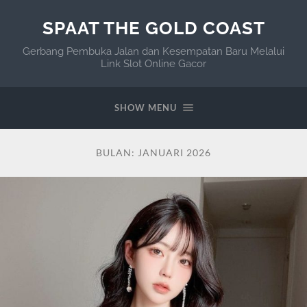
SPAAT THE GOLD COAST
Gerbang Pembuka Jalan dan Kesempatan Baru Melalui
Link Slot Online Gacor
SHOW MENU
BULAN:
JANUARI 2026