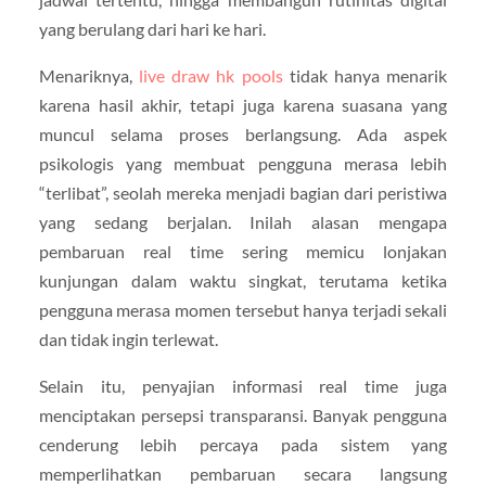
yang berulang dari hari ke hari.
Menariknya,
live draw hk pools
tidak hanya menarik
karena hasil akhir, tetapi juga karena suasana yang
muncul selama proses berlangsung. Ada aspek
psikologis yang membuat pengguna merasa lebih
“terlibat”, seolah mereka menjadi bagian dari peristiwa
yang sedang berjalan. Inilah alasan mengapa
pembaruan real time sering memicu lonjakan
kunjungan dalam waktu singkat, terutama ketika
pengguna merasa momen tersebut hanya terjadi sekali
dan tidak ingin terlewat.
Selain itu, penyajian informasi real time juga
menciptakan persepsi transparansi. Banyak pengguna
cenderung lebih percaya pada sistem yang
memperlihatkan pembaruan secara langsung