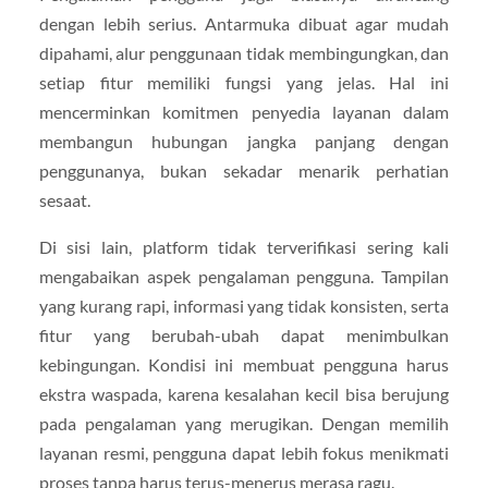
dengan lebih serius. Antarmuka dibuat agar mudah
dipahami, alur penggunaan tidak membingungkan, dan
setiap fitur memiliki fungsi yang jelas. Hal ini
mencerminkan komitmen penyedia layanan dalam
membangun hubungan jangka panjang dengan
penggunanya, bukan sekadar menarik perhatian
sesaat.
Di sisi lain, platform tidak terverifikasi sering kali
mengabaikan aspek pengalaman pengguna. Tampilan
yang kurang rapi, informasi yang tidak konsisten, serta
fitur yang berubah-ubah dapat menimbulkan
kebingungan. Kondisi ini membuat pengguna harus
ekstra waspada, karena kesalahan kecil bisa berujung
pada pengalaman yang merugikan. Dengan memilih
layanan resmi, pengguna dapat lebih fokus menikmati
proses tanpa harus terus-menerus merasa ragu.