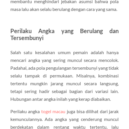
membantu menghindari jebakan asumsi bahwa pola
masa lalu akan selalu berulang dengan cara yang sama.
Perilaku Angka yang Berulang dan
Tersembunyi
Salah satu kesalahan umum pemain adalah hanya
mencari angka yang sering muncul secara mencolok.
Padahal, ada pola pengulangan tersembunyi yang tidak
selalu tampak di permukaan. Misalnya, kombinasi
tertentu mungkin jarang muncul secara langsung,
tetapi sering hadir sebagai bagian dari variasi lain.
Hubungan antar angka inilah yang kerap diabaikan.
Perilaku angka
togel macau
juga bisa dilihat dari jarak
kemunculannya. Ada angka yang cenderung muncul
berdekatan dalam rentang waktu tertentu, lalu