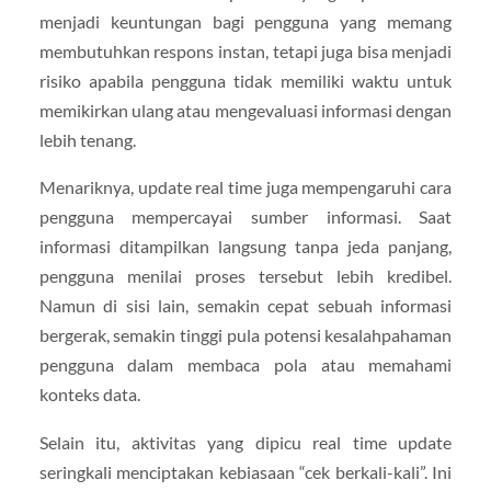
menjadi keuntungan bagi pengguna yang memang
membutuhkan respons instan, tetapi juga bisa menjadi
risiko apabila pengguna tidak memiliki waktu untuk
memikirkan ulang atau mengevaluasi informasi dengan
lebih tenang.
Menariknya, update real time juga mempengaruhi cara
pengguna mempercayai sumber informasi. Saat
informasi ditampilkan langsung tanpa jeda panjang,
pengguna menilai proses tersebut lebih kredibel.
Namun di sisi lain, semakin cepat sebuah informasi
bergerak, semakin tinggi pula potensi kesalahpahaman
pengguna dalam membaca pola atau memahami
konteks data.
Selain itu, aktivitas yang dipicu real time update
seringkali menciptakan kebiasaan “cek berkali-kali”. Ini