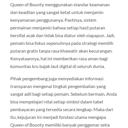
Queen of Bounty menggunakan standar keamanan
dan keadilan yang sangat ketat untuk menjamin
kenyamanan penggunanya. Pastinya, sistem
permainan menjamin bahwa setiap hasil putaran
bersifat acak dan tidak bisa diatur oleh siapapun. Jadi,
pemain bisa fokus sepenuhnya pada strategi memilih
putaran gratis tanpa rasa khawatir akan kecurangan.
Kenyataannya, hal ini memberikan rasa aman bagi
komunitas kru bajak laut digital di seluruh dunia.
Pihak pengembang juga menyediakan informasi
transparan mengenai tingkat pengembalian yang
sangat adil bagi setiap pemain. Sebelum bermain, Anda
bisa mempelajari nilai setiap simbol dalam tabel
pembayaran yang tersedia secara lengkap. Maka dari
itu, kejujuran ini menjadi fondasi utama mengapa
Queen of Bounty memiliki banyak penggemar setia