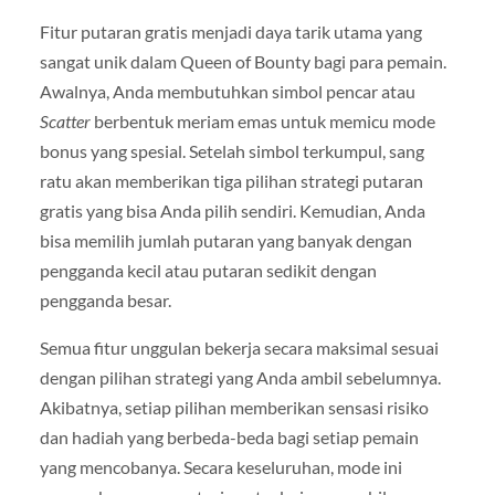
Fitur putaran gratis menjadi daya tarik utama yang
sangat unik dalam Queen of Bounty bagi para pemain.
Awalnya, Anda membutuhkan simbol pencar atau
Scatter
berbentuk meriam emas untuk memicu mode
bonus yang spesial. Setelah simbol terkumpul, sang
ratu akan memberikan tiga pilihan strategi putaran
gratis yang bisa Anda pilih sendiri. Kemudian, Anda
bisa memilih jumlah putaran yang banyak dengan
pengganda kecil atau putaran sedikit dengan
pengganda besar.
Semua fitur unggulan bekerja secara maksimal sesuai
dengan pilihan strategi yang Anda ambil sebelumnya.
Akibatnya, setiap pilihan memberikan sensasi risiko
dan hadiah yang berbeda-beda bagi setiap pemain
yang mencobanya. Secara keseluruhan, mode ini