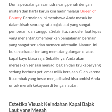
Dunia petualangan samudra yang penuh dengan
misteri dan harta karun kini hadir melalui
Queen of
Bounty
. Permainan ini membawa Anda masuk ke
dalam kisah seorang ratu bajak laut yang sangat
pemberani dan tangguh. Selain itu, atmosfer laut lepas
yang menantang memberikan pengalaman bermain
yang sangat seru dan memacu adrenalin. Namun, ini
bukan sekadar tentang memutar gulungan di atas
kapal kayu biasa saja. Sebaliknya, Anda akan
merasakan sensasi menjadi bagian dari kru kapal yang
sedang berburu peti emas milik kerajaan. Oleh karena
itu, ombak yang besar menjadi saksi bisu ambisi Anda
untuk meraih kekayaan di tengah lautan.
Estetika Visual: Keindahan Kapal Bajak
Laut yang Megah