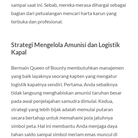
sampai saat ini. Sebab, mereka merasa dihargai sebagai
bagian dari petualangan mencari harta karun yang
terbuka dan profesional.
Strategi Mengelola Amunisi dan Logistik
Kapal
Bermain Queen of Bounty membutuhkan manajemen
yang baik layaknya seorang kapten yang mengatur
logistik kapalnya sendiri. Pertama, Anda sebaiknya
tidak langsung menghabiskan amunisi taruhan besar
pada awal penjelajahan samudra dimulai. Kedua,
strategi yang lebih bijak adalah memulai putaran
secara bertahap untuk memahami pola jatuhnya
simbol peta. Hal ini membantu Anda menjaga daya
tahan saldo sampai simbol meriam emas muncul di