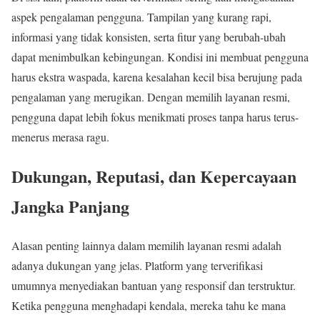
aspek pengalaman pengguna. Tampilan yang kurang rapi,
informasi yang tidak konsisten, serta fitur yang berubah-ubah
dapat menimbulkan kebingungan. Kondisi ini membuat pengguna
harus ekstra waspada, karena kesalahan kecil bisa berujung pada
pengalaman yang merugikan. Dengan memilih layanan resmi,
pengguna dapat lebih fokus menikmati proses tanpa harus terus-
menerus merasa ragu.
Dukungan, Reputasi, dan Kepercayaan
Jangka Panjang
Alasan penting lainnya dalam memilih layanan resmi adalah
adanya dukungan yang jelas. Platform yang terverifikasi
umumnya menyediakan bantuan yang responsif dan terstruktur.
Ketika pengguna menghadapi kendala, mereka tahu ke mana