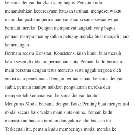
bersama dengan langkah yang bagus. Pemain kudu
menambahkan kepercayaan batasan taruhan, mengeset waktu
main, dan pastikan permainan yang sama sama sesuai wujud
bermain mereka. Dengan mempunyai langkah yang bagus,
pemain mampu meningkatkan peluang mereka buat menjadi juara
kemenangan.
Bermain secara Konstan: Konsistensi ialah kunci buat meraih
kesuksesan di didalam permainan slots. Pemain kudu bermain-
main bersama dengan terus menerus serta nggak tergoda oleh
emosi atau penekanan. Dengan bermain-main bersama dengan
stabil, pemain mampu naikkan pengalaman mereka dan
memperoleh kemenangan bersama dengan teratur.
Mengurus Modal bersama dengan Baik: Penting buat mengontrol
modal secara baik waktu main slots online. Pemain kudu
memastikan batasan taruhan dan gak melalui batasan itu.
Terkecuali itu, pemain kudu memberinya modal mereka ke