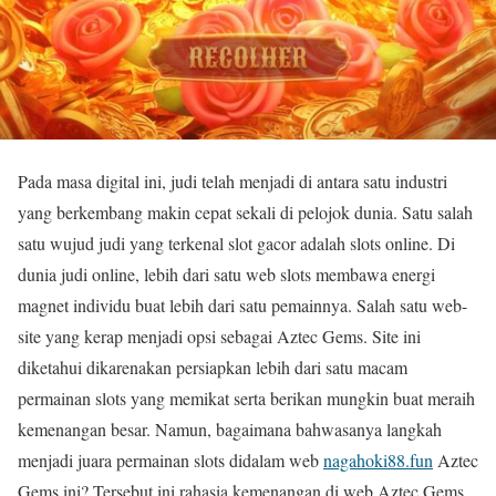
Pada masa digital ini, judi telah menjadi di antara satu industri
yang berkembang makin cepat sekali di pelojok dunia. Satu salah
satu wujud judi yang terkenal slot gacor adalah slots online. Di
dunia judi online, lebih dari satu web slots membawa energi
magnet individu buat lebih dari satu pemainnya. Salah satu web-
site yang kerap menjadi opsi sebagai Aztec Gems. Site ini
diketahui dikarenakan persiapkan lebih dari satu macam
permainan slots yang memikat serta berikan mungkin buat meraih
kemenangan besar. Namun, bagaimana bahwasanya langkah
menjadi juara permainan slots didalam web
nagahoki88.fun
Aztec
Gems ini? Tersebut ini rahasia kemenangan di web Aztec Gems