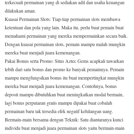
terkecuali permainan yang di sediakan adil dan usaha keuangan
dilakukan aman.
Kuasai Permainan Slots: Tiap-tiap permainan slots membawa
ketentuan dan pola yang lain. Maka itu, perlu buat pemain buat
memahami permainan yang mereka mempermainkan secara baik.
Dengan kuasai permainan slots, pemain mampu malah mungkin
mereka buat menjadi juara kemenangan.
Pakai Bonus serta Promo: Situs Aztec Gems acapkali tawarkan
lebih dari satu bonus dan promo ke banyak pemainnya. Pemain
mampu mengfungsikan bonus itu buat mempertingkat mungkin
mereka buat menjadi juara kemenangan. Contohnya, bonus
deposit mampu dibutuhkan buat meningkatkan modal bermain,
lagi bonus perputaran gratis mampu dipakai buat cobalah
permainan baru tak tersedia efek negatif kehilangan uang.
Bermain-main bersama dengan Teknik: Satu diantaranya kunci
individu buat menjadi juara permainan slots yaitu bermain-main