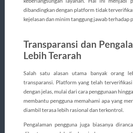
keberlangsungan layanan. Hal ini menjadi 
dibandingkan dengan platform tidak terverifika
kejelasan dan minim tanggung jawab terhadap 
Transparansi dan Penga
Lebih Terarah
Salah satu alasan utama banyak orang le
transparansi. Platform yang telah terverifik
dengan jelas, mulai dari cara penggunaan hingga
membantu pengguna memahami apa yang merek
diambil terasa lebih rasional dan terkontrol.
Pengalaman pengguna juga biasanya diranca