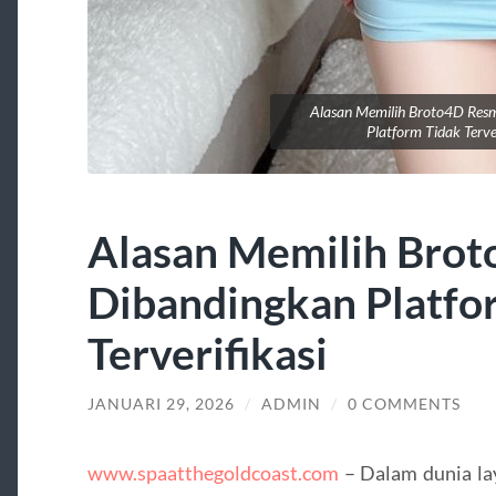
Alasan Memilih Broto4D Res
Platform Tidak Terver
Alasan Memilih Bro
Dibandingkan Platfo
Terverifikasi
JANUARI 29, 2026
/
ADMIN
/
0 COMMENTS
www.spaatthegoldcoast.com
– Dalam dunia lay