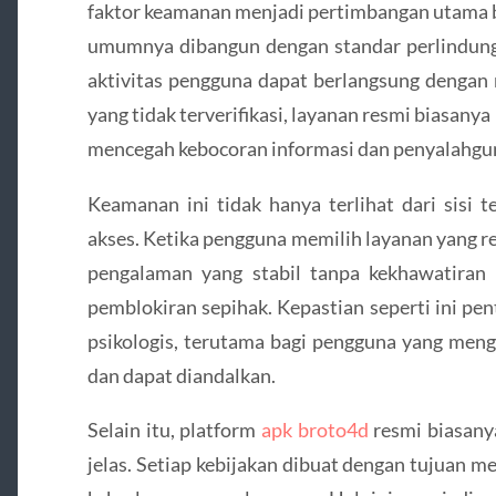
faktor keamanan menjadi pertimbangan utama b
umumnya dibangun dengan standar perlindunga
aktivitas pengguna dapat berlangsung dengan
yang tidak terverifikasi, layanan resmi biasany
mencegah kebocoran informasi dan penyalahgun
Keamanan ini tidak hanya terlihat dari sisi te
akses. Ketika pengguna memilih layanan yang 
pengalaman yang stabil tanpa kekhawatiran a
pemblokiran sepihak. Kepastian seperti ini p
psikologis, terutama bagi pengguna yang mengi
dan dapat diandalkan.
Selain itu, platform
apk broto4d
resmi biasany
jelas. Setiap kebijakan dibuat dengan tujuan 