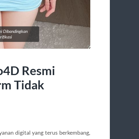
mi Dibandingkan
ifikasi
to4D Resmi
rm Tidak
anan digital yang terus berkembang,