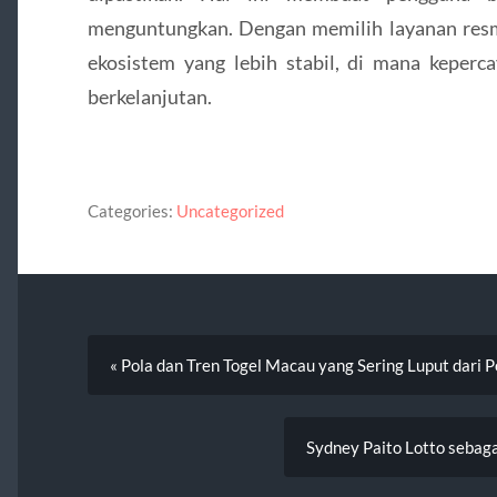
menguntungkan. Dengan memilih layanan res
ekosistem yang lebih stabil, di mana keperc
berkelanjutan.
Categories:
Uncategorized
« Pola dan Tren Togel Macau yang Sering Luput dari 
Sydney Paito Lotto sebaga