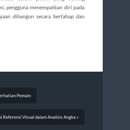
mi, pengguna menempatkan diri pada
ayaan dibangun secara bertahap dan
Perhatian Pemain
i Referensi Visual dalam Analisis Angka »